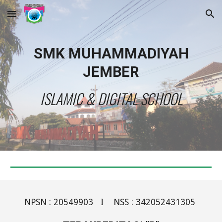
Skip to main content
Skip to navigation
SMK MUHAMMADIYAH
JEMBER
ISLAMIC & DIGITAL SCHOOL
NPSN : 20549903 I NSS :
342052431305